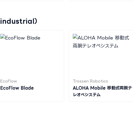
dustrial）
EcoFlow
Trossen Robotics
EcoFlow Blade
ALOHA Mobile 移動式両腕テ
レオペシステム