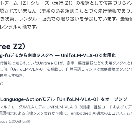
e のロボットアーム「Z」シリーズ（現行 Z1）の後継として位置づけら
認されていません（型番の命名規則にもとづく先行情報であり
き次第、レンタル・販売での取り扱いを予定しています。最新
現在レンタル可能です。
ree Z2）
kung-fuデモから家事タスクへ — UnifoLM-VLA-0で実用化
性能で知られていたUnitree G1が、家事・整理整頓などの実用タスクへと用
tionモデル「UnifoLM-VLA-0」を搭載し、自然言語コマンドで家庭環境の
換を示す動き。
on-Language-Actionモデル「UnifoLM-VLA-0」をオープン
icsがマルチモーダルVLAモデル UnifoLM-VLA-0 の訓練・推論コードおよびモデル
自然言語指示による自律タスク実行が可能に。embodied AI研究のエコシス
otics 公式GitHub