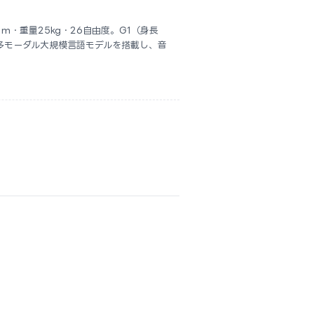
.21m・重量25kg・26自由度。G1（身長
M多モーダル大規模言語モデルを搭載し、音