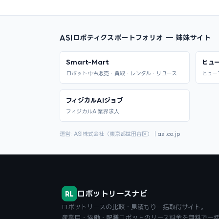
ASIロボティクスポートフォリオ — 姉妹サイト
Smart-Mart
ヒュ
ロボット中古販売・買取・レンタル・リユース
ヒュー
フィジカルAIジョブ
フィジカルAI業界求人
運営: ASI株式会社（東京都世田谷区）｜
asi.co.jp
ロボットリースナビ
RL
ロボットリースの比較・見積もり一括取得サイト。
産業用・協働・配膳ロボットのリース料金を無料で一