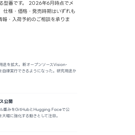
れる型番です。 2026年6月時点でメ
、仕様・価格・発売時期はいずれも
情報・入荷予約のご相談を承りま
途を拡大。新オープンソースVision-
タスクを自律実行できるようになった。研究用途か
ソース公開
重みをGitHubとHugging Faceで公
テムを大幅に強化する動きとして注目。