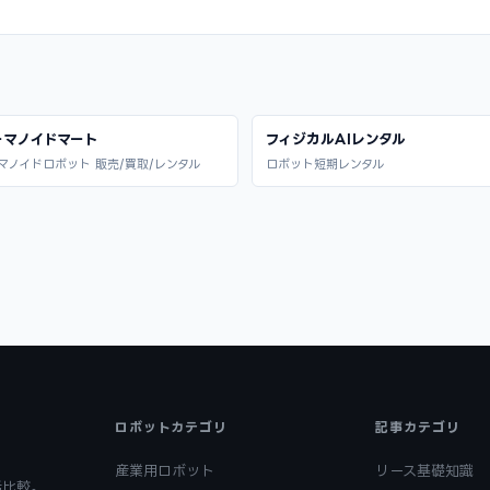
ーマノイドマート
フィジカルAIレンタル
マノイドロボット 販売/買取/レンタル
ロボット短期レンタル
ロボットカテゴリ
記事カテゴリ
産業用ロボット
リース基礎知識
括比較。