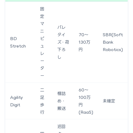
固
定
マ
パレ
ニ
タイ
70〜
SBR(Soft
BD
ピ
ズ・荷
130万
Bank
Stretch
ュ
下ろ
円
Robotics)
レ
し
ー
タ
ー
二
60〜
棚詰
Agility
足
100万
め・
未確定
Digit
歩
円
搬送
行
(RaaS)
巡回