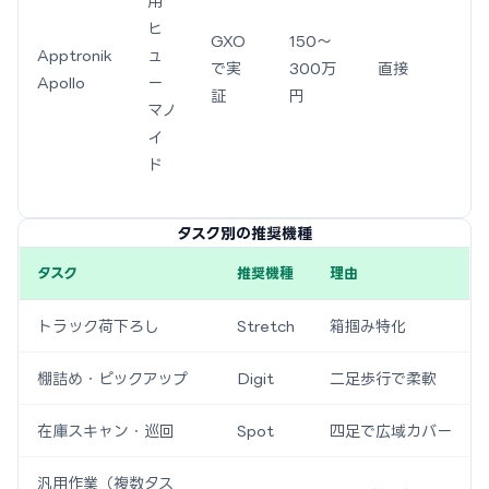
用
ヒ
GXO
150〜
Apptronik
ュ
で実
300万
直接
Apollo
ー
証
円
マノ
イ
ド
タスク別の推奨機種
タスク
推奨機種
理由
トラック荷下ろし
Stretch
箱掴み特化
棚詰め・ピックアップ
Digit
二足歩行で柔軟
在庫スキャン・巡回
Spot
四足で広域カバー
汎用作業（複数タス