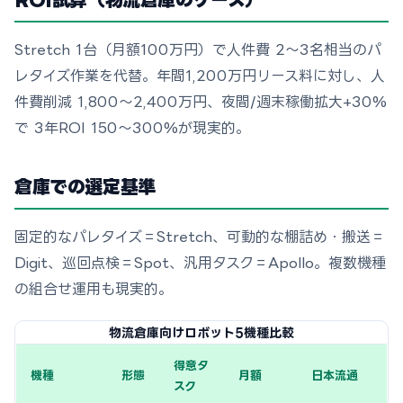
Stretch 1台（月額100万円）で人件費 2〜3名相当のパ
レタイズ作業を代替。年間1,200万円リース料に対し、人
件費削減 1,800〜2,400万円、夜間/週末稼働拡大+30%
で 3年ROI 150〜300%が現実的。
倉庫での選定基準
固定的なパレタイズ＝Stretch、可動的な棚詰め・搬送＝
Digit、巡回点検＝Spot、汎用タスク＝Apollo。複数機種
の組合せ運用も現実的。
物流倉庫向けロボット5機種比較
得意タ
機種
形態
月額
日本流通
スク