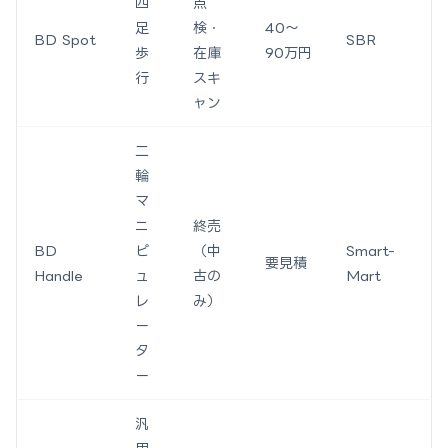
四
点
足
検・
40〜
BD Spot
SBR
歩
在庫
90万円
行
スキ
ャン
二
輪
マ
ニ
終売
BD
ピ
（中
Smart-
要見積
Handle
ュ
古の
Mart
レ
み）
ー
タ
ー
汎