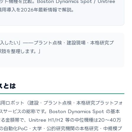
比較。Boston Dynamics Spot / Unitree
の業務用導入を2026年最新情報で解説。
導入したい」——プラント点検・建設現場・本格研究プ
択肢を整理します。」
スとは
務用ロボット（建設・プラント点検・本格研究プラットフォ
スの総称です。Boston Dynamics Spot の基本
額帯で、Unitree H1/H2 等の中位機種は20〜40万
の自動化PoC・大学・公的研究機関の本格研究・中規模プ