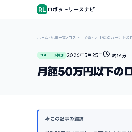
RL
ロボットリースナビ
ホーム
>
記事一覧
>
コスト・予算別
>
月額50万円以下の
2026年5月25日
約16分
コスト・予算別
月額50万円以下のロ
この記事の結論