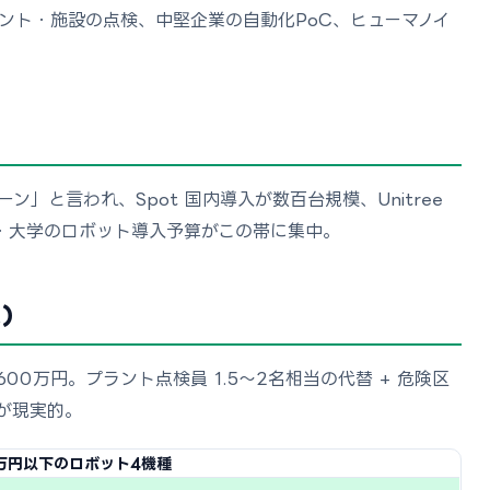
ント・施設の点検、中堅企業の自動化PoC、ヒューマノイ
」と言われ、Spot 国内導入が数百台規模、Unitree
ト・大学のロボット導入予算がこの帯に集中。
ス）
 年600万円。プラント点検員 1.5〜2名相当の代替 + 危険区
%が現実的。
万円以下のロボット4機種