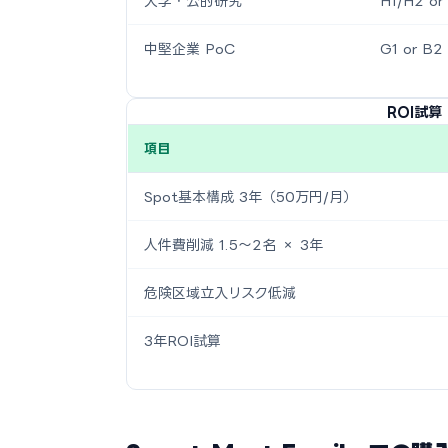
大学・公的研究
H1/H2 or
中堅企業 PoC
G1 or B2
ROI試
項目
Spot基本構成 3年（50万円/月）
人件費削減 1.5〜2名 × 3年
危険区域立入リスク低減
3年ROI試算