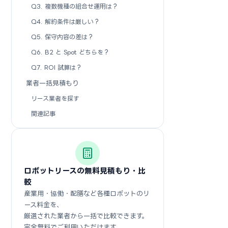
Q3. 複数機種の組合せ運用は？
Q4. 解約条件は厳しい？
Q5. 保守内容の差は？
Q6. B2 と Spot どちらを？
Q7. ROI 試算は？
業者一括見積もり
リース業者を探す
関連記事
ロボットリースの無料見積もり・比
較
産業用・協働・配膳など各種ロボットのリ
ース料金を、
厳選された業者から一括で比較できます。
完全無料でご利用いただけます。