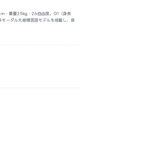
.21m・重量25kg・26自由度。G1（身長
M多モーダル大規模言語モデルを搭載し、音