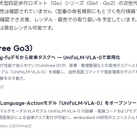
ee の主力犬型四足歩行ロボット「Go」シリーズ（Go1・Go2）の次
売は確認されていません（型番の命名規則にもとづく先行情報
確認でき次第、レンタル・販売での取り扱いを予定しています
o2 は現在レンタル可能です。
ree Go3）
kung-fuデモから家事タスクへ — UnifoLM-VLA-0で実用化
性能で知られていたUnitree G1が、家事・整理整頓などの実用タスクへと用
tionモデル「UnifoLM-VLA-0」を搭載し、自然言語コマンドで家庭環境の
換を示す動き。
on-Language-Actionモデル「UnifoLM-VLA-0」をオープン
icsがマルチモーダルVLAモデル UnifoLM-VLA-0 の訓練・推論コードおよびモデル
自然言語指示による自律タスク実行が可能に。embodied AI研究のエコシス
otics 公式GitHub