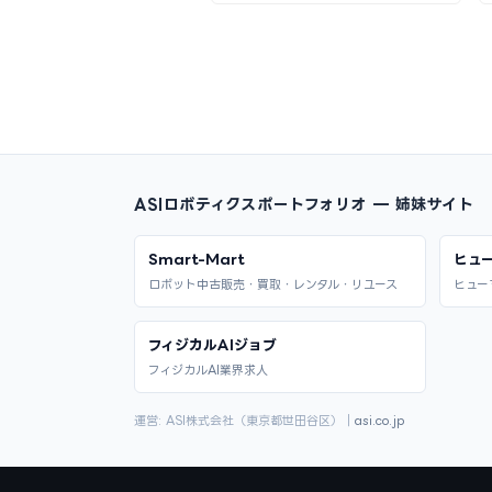
ASIロボティクスポートフォリオ — 姉妹サイト
Smart-Mart
ヒュ
ロボット中古販売・買取・レンタル・リユース
ヒュー
フィジカルAIジョブ
フィジカルAI業界求人
運営: ASI株式会社（東京都世田谷区）｜
asi.co.jp