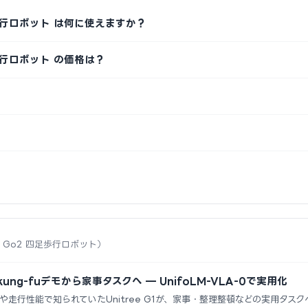
 四足歩行ロボット は何に使えますか？
 四足歩行ロボット の価格は？
ree Go2 四足歩行ロボット）
1、kung-fuデモから家事タスクへ — UnifoLM-VLA-0で実用化
や走行性能で知られていたUnitree G1が、家事・整理整頓などの実用タス