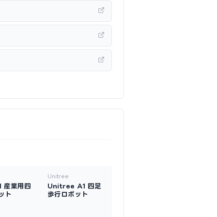
Unitree
B1 産業用四
Unitree A1 四足
ット
歩行ロボット