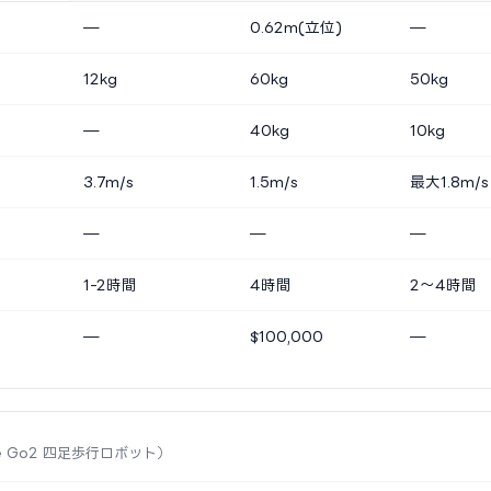
—
0.62m(立位)
—
12kg
60kg
50kg
—
40kg
10kg
3.7m/s
1.5m/s
最大1.8m/s
—
—
—
1-2時間
4時間
2〜4時間
—
$100,000
—
tree Go2 四足歩行ロボット）