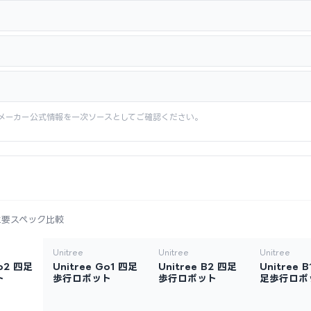
メーカー公式情報を一次ソースとしてご確認ください。
主要スペック比較
Unitree
Unitree
Unitree
Go2 四足
Unitree Go1 四足
Unitree B2 四足
Unitree 
ト
歩行ロボット
歩行ロボット
足歩行ロボ