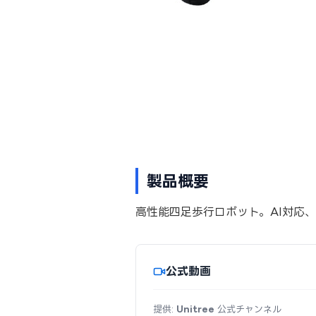
製品概要
高性能四足歩行ロボット。AI対応、4
公式動画
提供:
Unitree
公式チャンネル