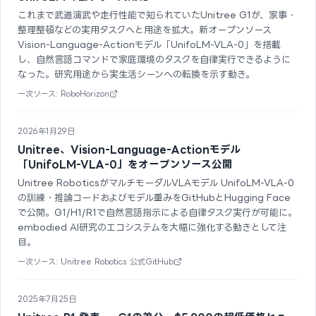
これまで武道演武や走行性能で知られていたUnitree G1が、家事・
整理整頓などの実用タスクへと用途を拡大。新オープンソース
Vision-Language-Actionモデル「UnifoLM-VLA-0」を搭載
し、自然言語コマンドで家庭環境のタスクを自律実行できるように
なった。研究用途から実生活シーンへの転換を示す動き。
一次ソース: RoboHorizon
2026年1月29日
Unitree、Vision-Language-Actionモデル
「UnifoLM-VLA-0」をオープンソース公開
Unitree RoboticsがマルチモーダルVLAモデル UnifoLM-VLA-0
の訓練・推論コードおよびモデル重みをGitHubとHugging Face
で公開。G1/H1/R1で自然言語指示による自律タスク実行が可能に。
embodied AI研究のエコシステムを大幅に強化する動きとして注
目。
一次ソース: Unitree Robotics 公式GitHub
2025年7月25日