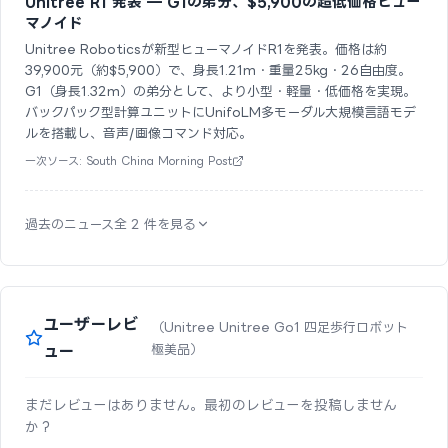
Unitree R1 発表 — G1の弟分、$5,900の超低価格ヒュー
マノイド
Unitree Roboticsが新型ヒューマノイドR1を発表。価格は約
39,900元（約$5,900）で、身長1.21m・重量25kg・26自由度。
G1（身長1.32m）の弟分として、より小型・軽量・低価格を実現。
バックパック型計算ユニットにUnifoLM多モーダル大規模言語モデ
ルを搭載し、音声/画像コマンド対応。
一次ソース: South China Morning Post
過去のニュース全 2 件を見る
ユーザーレビ
（Unitree Unitree Go1 四足歩行ロボット
ュー
極美品）
まだレビューはありません。最初のレビューを投稿しません
か？