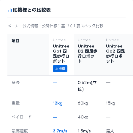
他機種との比較表
メーカー公式情報・公開仕様に基づく主要スペック比較
Unitree
Unitree
Unitree
項目
Unitree
Unitree
Unitree
Go1 四
B2 四足歩
Go2 四足
足歩行ロ
行ロボッ
歩行ロボ
ボット
ト
ット
本機種
身長
—
0.62m(立
—
位)
重量
12kg
60kg
15kg
ペイロード
—
40kg
—
最高速度
3.7m/s
1.5m/s
最大