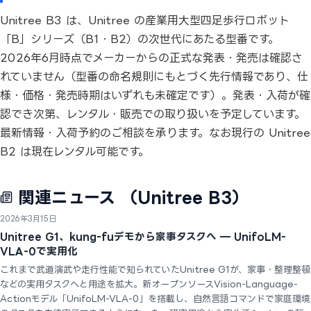
Unitree B3 は、Unitree の産業用大型四足歩行ロボット
「B」シリーズ（B1・B2）の次世代にあたる型番です。
2026年6月時点でメーカーからの正式な発表・発売は確認さ
れていません（型番の命名規則にもとづく先行情報であり、仕
様・価格・発売時期はいずれも未確定です）。発表・入荷が確
認でき次第、レンタル・販売での取り扱いを予定しています。
最新情報・入荷予約のご相談を承ります。なお現行の Unitree
B2 は現在レンタル可能です。
関連ニュース
（Unitree B3）
2026年3月15日
Unitree G1、kung-fuデモから家事タスクへ — UnifoLM-
VLA-0で実用化
これまで武道演武や走行性能で知られていたUnitree G1が、家事・整理整頓
などの実用タスクへと用途を拡大。新オープンソースVision-Language-
Actionモデル「UnifoLM-VLA-0」を搭載し、自然言語コマンドで家庭環境