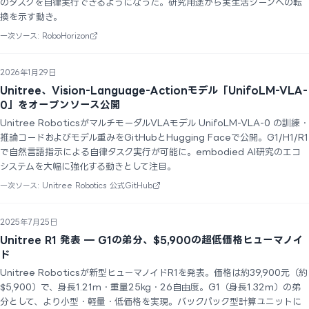
のタスクを自律実行できるようになった。研究用途から実生活シーンへの転
換を示す動き。
一次ソース: RoboHorizon
2026年1月29日
Unitree、Vision-Language-Actionモデル「UnifoLM-VLA-
0」をオープンソース公開
Unitree RoboticsがマルチモーダルVLAモデル UnifoLM-VLA-0 の訓練・
推論コードおよびモデル重みをGitHubとHugging Faceで公開。G1/H1/R1
で自然言語指示による自律タスク実行が可能に。embodied AI研究のエコ
システムを大幅に強化する動きとして注目。
一次ソース: Unitree Robotics 公式GitHub
2025年7月25日
Unitree R1 発表 — G1の弟分、$5,900の超低価格ヒューマノイ
ド
Unitree Roboticsが新型ヒューマノイドR1を発表。価格は約39,900元（約
$5,900）で、身長1.21m・重量25kg・26自由度。G1（身長1.32m）の弟
分として、より小型・軽量・低価格を実現。バックパック型計算ユニットに