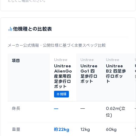
としてご確認ください。
他機種との比較表
メーカー公式情報・公開仕様に基づく主要スペック比較
Unitree
Unitree
Unitree
項目
Unitree
Unitree
Unitree
AlienGo
Go1 四
B2 四足歩
産業用四
足歩行ロ
行ロボッ
足歩行ロ
ボット
ト
ボット
本機種
身長
—
—
0.62m(立
位)
重量
約22kg
12kg
60kg