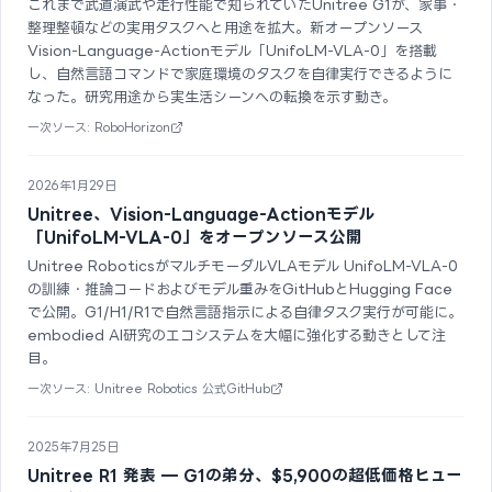
これまで武道演武や走行性能で知られていたUnitree G1が、家事・
整理整頓などの実用タスクへと用途を拡大。新オープンソース
Vision-Language-Actionモデル「UnifoLM-VLA-0」を搭載
し、自然言語コマンドで家庭環境のタスクを自律実行できるように
なった。研究用途から実生活シーンへの転換を示す動き。
一次ソース: RoboHorizon
2026年1月29日
Unitree、Vision-Language-Actionモデル
「UnifoLM-VLA-0」をオープンソース公開
Unitree RoboticsがマルチモーダルVLAモデル UnifoLM-VLA-0
の訓練・推論コードおよびモデル重みをGitHubとHugging Face
で公開。G1/H1/R1で自然言語指示による自律タスク実行が可能に。
embodied AI研究のエコシステムを大幅に強化する動きとして注
目。
一次ソース: Unitree Robotics 公式GitHub
2025年7月25日
Unitree R1 発表 — G1の弟分、$5,900の超低価格ヒュー