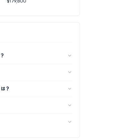
$179,800
か？
間は？