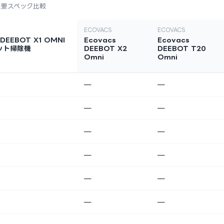
主要スペック比較
ECOVACS
ECOVACS
DEEBOT X1 OMNI
Ecovacs
Ecovacs
ット掃除機
DEEBOT X2
DEEBOT T20
Omni
Omni
—
—
—
—
—
—
—
—
—
—
—
—