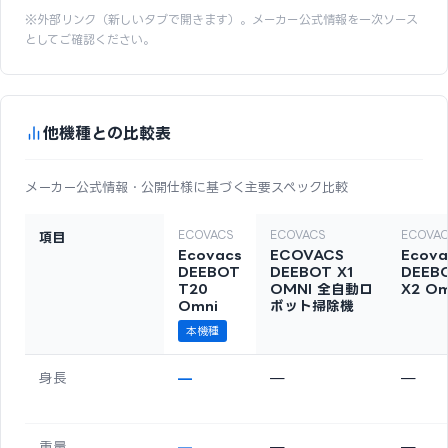
※外部リンク（新しいタブで開きます）。メーカー公式情報を一次ソース
としてご確認ください。
他機種との比較表
メーカー公式情報・公開仕様に基づく主要スペック比較
ECOVACS
ECOVACS
ECOVA
項目
Ecovacs
ECOVACS
Ecova
DEEBOT
DEEBOT X1
DEEB
T20
OMNI 全自動ロ
X2 Om
Omni
ボット掃除機
本機種
身長
—
—
—
重量
—
—
—