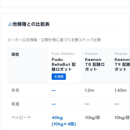
他機種との比較表
メーカー公式情報・公開仕様に基づく主要スペック比較
Pudu Robotics
Keenon
Keenon
項目
Pudu
Keenon
Keeno
BellaBot 配
T8 配膳ロ
T9 配
膳ロボット
ボット
ボット
本機種
身長
—
1.2m
1.45m
重量
—
—
—
ペイロード
40kg
10kg/段
10kg/段
(10kg×4段)