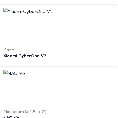
Xiaomi
Xiaomi CyberOne V2
Aldebaran (SoftBank系)
NAO V6