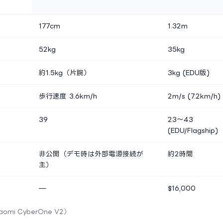
177cm
1.32m
52kg
35kg
約1.5kg（片腕）
3kg (EDU版)
歩行速度 3.6km/h
2m/s (7.2km/h)
39
23～43
(EDU/Flagship)
非公開（デモ時は外部電源接続が
約2時間
主）
—
$16,000
iaomi CyberOne V2）