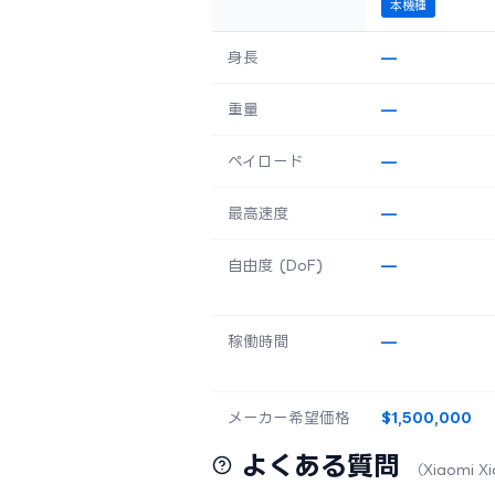
本機種
身長
—
重量
—
ペイロード
—
最高速度
—
自由度 (DoF)
—
稼働時間
—
メーカー希望価格
$1,500,000
よくある質問
（Xiaomi X