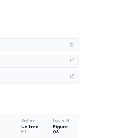
Unitree
Figure AI
Unitree
Figure
H1
03