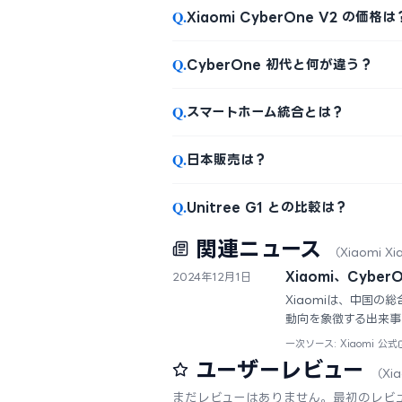
Q.
Xiaomi CyberOne V2 の価格は
Q.
CyberOne 初代と何が違う？
Q.
スマートホーム統合とは？
Q.
日本販売は？
Q.
Unitree G1 との比較は？
関連ニュース
（Xiaomi Xi
Xiaomi、Cyb
2024年12月1日
Xiaomiは、中国の
動向を象徴する出来事
一次ソース: Xiaomi 公式
ユーザーレビュー
（Xia
まだレビューはありません。最初のレビ