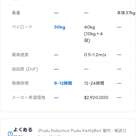
重量
—
—
本体37kg
ペイロード
30kg
40kg
—
(10kg×4
段)
最高速度
—
0.5-1.2m/s
—
自由度 (DoF)
—
—
—
稼働時間
8-12時間
12-24時間
—
メーカー希望価格
—
$2,920,000
—
よくある
（Pudu Robotics Pudu KettyBot 案内・配送ロ