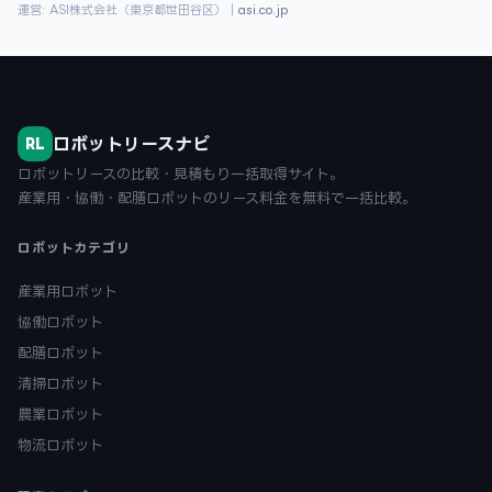
運営: ASI株式会社（東京都世田谷区）｜
asi.co.jp
ロボットリースナビ
RL
ロボットリースの比較・見積もり一括取得サイト。
産業用・協働・配膳ロボットのリース料金を無料で一括比較。
ロボットカテゴリ
産業用ロボット
協働ロボット
配膳ロボット
清掃ロボット
農業ロボット
物流ロボット