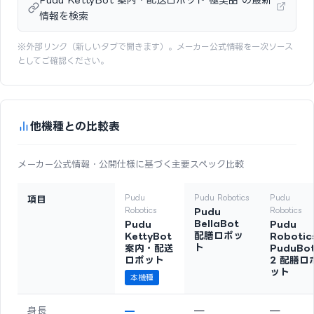
情報を検索
※外部リンク（新しいタブで開きます）。メーカー公式情報を一次ソース
としてご確認ください。
他機種との比較表
メーカー公式情報・公開仕様に基づく主要スペック比較
Pudu
Pudu Robotics
Pudu
項目
Robotics
Pudu
Robotics
BellaBot
Pudu
Pudu
配膳ロボッ
KettyBot
Robotic
ト
案内・配送
PuduBo
ロボット
2 配膳ロ
ット
本機種
身長
—
—
—