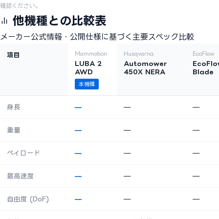
確認ください。
他機種との比較表
メーカー公式情報・公開仕様に基づく主要スペック比較
Mammotion
Husqvarna
EcoFlow
項目
LUBA 2
Automower
EcoFlo
AWD
450X NERA
Blade
本機種
身長
—
—
—
重量
—
—
—
ペイロード
—
—
—
最高速度
—
—
—
自由度 (DoF)
—
—
—