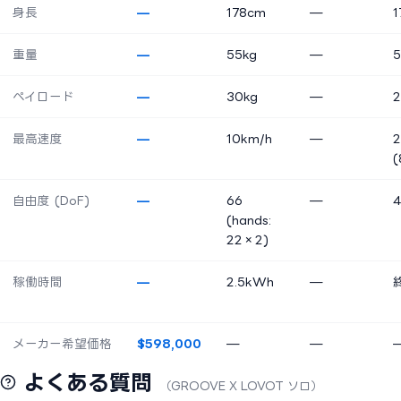
身長
—
178cm
—
1
重量
—
55kg
—
5
ペイロード
—
30kg
—
2
最高速度
—
10km/h
—
2
(
自由度 (DoF)
—
66
—
(hands:
22×2)
稼働時間
—
2.5kWh
—
メーカー希望価格
$598,000
—
—
よくある質問
（GROOVE X LOVOT ソロ）