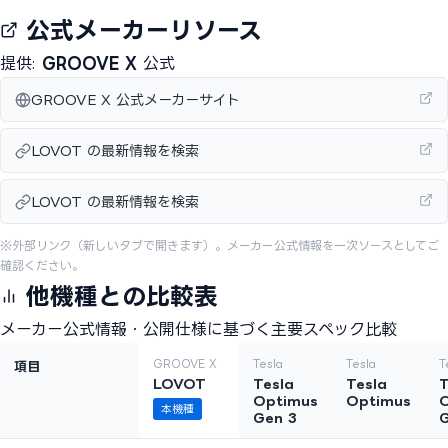
公式メーカーリソース
提供:
GROOVE X
公式
GROOVE X 公式メーカーサイト
LOVOT の最新情報を検索
LOVOT の最新情報を検索
※外部リンク（新しいタブで開きます）。メーカー公式情報を一次ソースとしてご
確認ください。
他機種との比較表
メーカー公式情報・公開仕様に基づく主要スペック比較
GROOVE X
Tesla
Tesla
T
項目
LOVOT
Tesla
Tesla
T
Optimus
Optimus
本機種
Gen 3
G