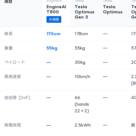
EngineAI
Tesla
Tesla
Te
項目
EngineAI
Tesla
Tesla
T
T800
Optimus
Optimus
O
Gen 3
G
本機種
身長
170cm
178cm
—
1
重量
55kg
55kg
—
5
ペイロード
—
30kg
—
2
最高速度
—
10km/h
—
2.
(8
自由度 (DoF)
—
66
—
4
(hands:
22×2)
稼働時間
—
2.5kWh
—
終