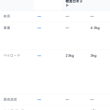
物流ロボッ
ト
身長
—
—
—
重量
—
—
4.3kg
ペイロード
—
23kg
3kg
最高速度
—
—
—