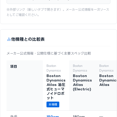
※外部リンク（新しいタブで開きます）。メーカー公式情報を一次ソース
としてご確認ください。
他機種との比較表
メーカー公式情報・公開仕様に基づく主要スペック比較
Boston
Boston
Boston
項目
Dynamics
Dynamics
Dynamics
Boston
Boston
Boston
Dynamics
Dynamics
Dynamic
Atlas 油圧
Atlas
Atlas
式ヒューマ
(Electric)
ノイドロボ
ット
本機種
身長
150cm
180cm
—