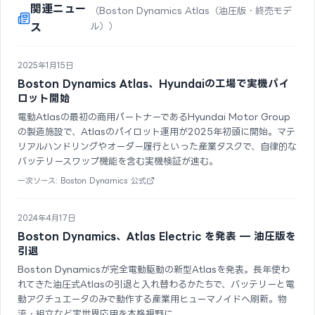
関連ニュー
（Boston Dynamics Atlas（油圧版・終売モデ
ス
ル））
2025年1月15日
Boston Dynamics Atlas、Hyundaiの工場で実機パイ
ロット開始
電動Atlasの最初の商用パートナーであるHyundai Motor Group
の製造施設で、Atlasのパイロット運用が2025年初頭に開始。マテ
リアルハンドリングやオーダー履行といった産業タスクで、自律的な
バッテリースワップ機能を含む実機検証が進む。
一次ソース: Boston Dynamics 公式
2024年4月17日
Boston Dynamics、Atlas Electric を発表 — 油圧版を
引退
Boston Dynamicsが完全電動駆動の新型Atlasを発表。長年使わ
れてきた油圧式Atlasの引退と入れ替わるかたちで、バッテリーと電
動アクチュエータのみで動作する産業用ヒューマノイドへ刷新。物
流・組立など実世界応用を本格視野に。